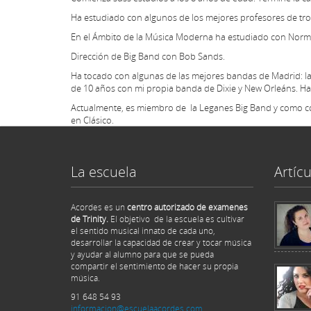
Ha estudiado con algunos de los mejores profesores de t
En el Ámbito de la Música Moderna ha estudiado con Norma
Dirección de Big Band con Bob Sands.
Ha tocado con algunas de las mejores bandas de Madrid: la
de 10 años con mi propia banda de Dixie y New Orleáns. Ha
Actualmente, es miembro de la Leganes Big Band y como co
en Clásico.
La escuela
Artícu
Acordes es un
centro autorizado de examenes
de Trinity.
El objetivo de la escuela es cultivar
el sentido musical innato de cada uno,
desarrollar la capacidad de crear y tocar música
y ayudar al alumno para que se pueda
compartir el sentimiento de hacer su propia
música.
91 648 54 93
informacion@escuelaacordes.com