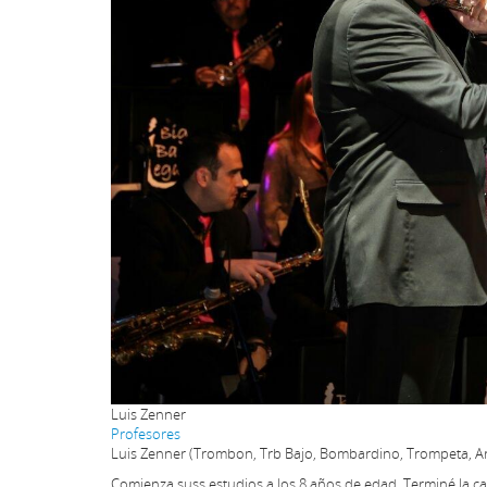
Luis Zenner
Profesores
Luis Zenner (Trombon, Trb Bajo, Bombardino, Trompeta, A
Comienza suss estudios a los 8 años de edad. Terminé la ca