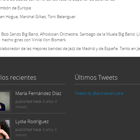
rombón de Europa.
n Hogue, Marshal Gilkes, Toni Belenguer.
 Bob Sands Big Band, Afrodisian Orchestra, Santiago de la Muela Big Band. L
 hecho giras con Vinila Von Bismark.
laborador de las mejores bandas de Jazz de Madrid y de España. Tanto en J
los recientes
Últimos Tweets
María Fernández Díaz
Tweets by @acordesescuela
published
hace
4 años 4
meses
Lydia Rodríguez
published
hace
4 años 5
meses