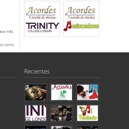
leva más
azz como
Recientes