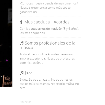
¿Conoces nuestra tienda de instrumentos?.
Nuestra experiencia como músicos te
garantiza un...
Musicaeduca - Acordes
Con
los
cuadernos de musizón
(3 y 4 años),
los más pequeños...
Somos profesionales de la
música
Todo el personal de Acordes tiene una
amplia experiencia. Nuestros profesores,
administración,...
Jazz
Blues, Be boop, jazz, ... Introducir estos
estilos músicales en tu repertorio múical no
será...
Anuncios