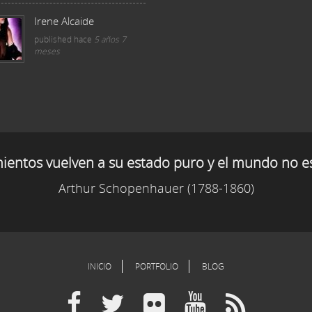
Irene Alcaide
published
hace
5 años 7
meses
mientos vuelven a su estado puro y el mundo no e
Arthur Schopenhauer (1788-1860)
INICIO
PORTFOLIO
BLOG