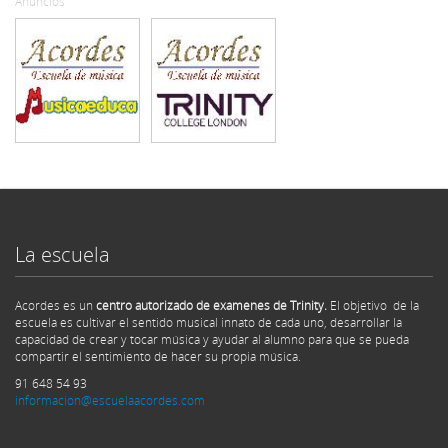
Anuncios
La escuela
Acordes es un
centro autorizado de examenes de Trinity.
El objetivo de la
escuela es cultivar el sentido musical innato de cada uno, desarrollar la
capacidad de crear y tocar música y ayudar al alumno para que se pueda
compartir el sentimiento de hacer su propia música.
91 648 54 93
informacion@escuelaacordes.com