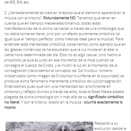
de 9/8, 9/4, etc..
2. ¿Verdaderamente se creía en la época que el demonio aparecía en la
música con el tritono?.
Rotundamente NO
. Tenemos que tener en
cuenta que en tiempos medievales­románico, todas estas
manifestaciones de lo divino se hacían a traves de una simbología que
no debía tomarse literal, sino por un efecto puramente simbólico (al
igual que el 'tiempo perfecto' como medida ideal para la música). Para
entender esta mentalidad simbólica, observemos como ejemplo que en
las iglesias románicas se ha estudiado que la luz incide en el altar a
cierta hora determinada del día. Esto no es algo casual, sino hecho a
propósito ya que es justo en ese momento de la misa cuando se
consagra el cuerpo de Cristo, y al incidir la luz en el momento de la
consagración (recordemos el concepto de 'Sol Invictus' romano
cristianizado como imagen de Cristo=sol triunfante en la oscuridad) se
produce dicho fenómeno meramente simbólico de luz/consagración.
Entendamos pues que con una mentalidad tan prominente en
símbolos y reflejos divinos a través de ellos, toda la Edad Media estaba
plagada de dicha simbología sin ir más allá de su
significado simbólico
no literal.
Y con el tritono 'diablo en la música',
ocurría exactamente lo
mismo.
Respecto a su
evolución desde la