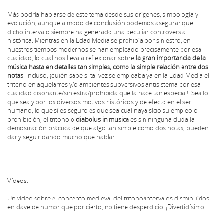
Más podría hablarse de este tema desde sus orígenes, simbología y
evolución, aunque a modo de conclusión podemos asegurar que
dicho intervalo siempre ha generado una peculiar controversia
histórica. Mientras en la Edad Media se prohibía por siniestro, en
nuestros tiempos modernos se han empleado precisamente por esa
cualidad, lo cual nos lleva a reflexionar sobre
la gran importancia de la
música hasta en detalles tan simples,
como la simple relación entre dos
notas
. Incluso, ¡quién sabe si tal vez se empleaba ya en la Edad Media el
tritono en aquelarres y/o ambientes subversivos antisistema por esa
cualidad disonante/siniestra/prohibida que la hace tan especial!. Sea lo
que sea y por los diversos motivos históricos y de efecto en el ser
humano, lo que sí es seguro es que sea cual haya sido su empleo o
prohibición, el tritono o
diabolus in musica
es sin ninguna duda la
demostración práctica de que algo tan simple como dos notas, pueden
dar y seguir dando mucho que hablar...
Vídeos:
Un vídeo sobre el concepto medieval del tritono/intervalos disminuídos
en clave de humor que por cierto, no tiene desperdicio. ¡Divertidísimo!