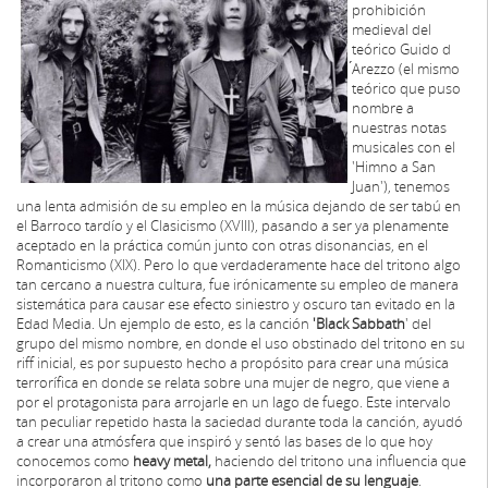
prohibición
medieval del
teórico Guido d
́Arezzo (el mismo
teórico que puso
nombre a
nuestras notas
musicales con el
'Himno a San
Juan'), tenemos
una lenta admisión de su empleo en la música dejando de ser tabú en
el Barroco tardío y el Clasicismo (XVIII), pasando a ser ya plenamente
aceptado en la práctica común junto con otras disonancias, en el
Romanticismo (XIX). Pero lo que verdaderamente hace del tritono algo
tan cercano a nuestra cultura, fue irónicamente su empleo de manera
sistemática para causar ese efecto siniestro y oscuro tan evitado en la
Edad Media. Un ejemplo de esto, es la canción
'Black Sabbath
' del
grupo del mismo nombre, en donde el uso obstinado del tritono en su
riff inicial, es por supuesto hecho a propósito para crear una música
terrorífica en donde se relata sobre una mujer de negro, que viene a
por el protagonista para arrojarle en un lago de fuego. Este intervalo
tan peculiar repetido hasta la saciedad durante toda la canción, ayudó
a crear una atmósfera que inspiró y sentó las bases de lo que hoy
conocemos como
heavy metal,
haciendo del tritono una influencia que
incorporaron al tritono como
una parte esencial de su lenguaje
.