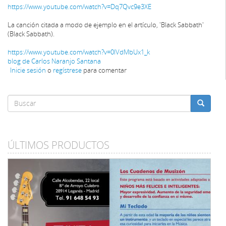
https://www.youtube.com/watch?v=Dq7Qvc9e3XE
La canción citada a modo de ejemplo en el artículo, 'Black Sabbath'
(Black Sabbath).
https://www.youtube.com/watch?v=0lVdMbUx1_k
blog de Carlos Naranjo Santana
Inicie sesión
o
regístrese
para comentar
Formulario
de
Buscar
búsqueda
ÚLTIMOS PRODUCTOS