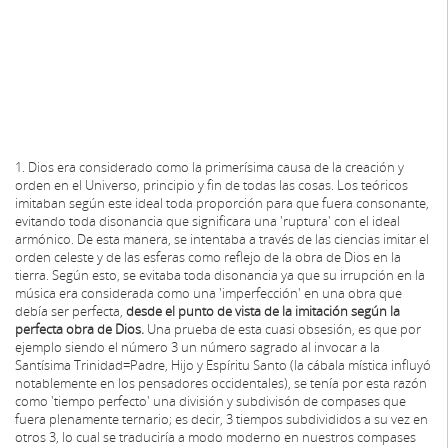
1. Dios era considerado como la primerísima causa de la creación y
orden en el Universo, principio y fin de todas las cosas. Los teóricos
imitaban según este ideal toda proporción para que fuera consonante,
evitando toda disonancia que significara una 'ruptura' con el ideal
armónico. De esta manera, se intentaba a través de las ciencias imitar el
orden celeste y de las esferas como reflejo de la obra de Dios en la
tierra. Según esto, se evitaba toda disonancia ya que su irrupción en la
música era considerada como una 'imperfección' en una obra que
debía ser perfecta,
desde el punto de vista de la imitación según la
perfecta obra de Dios.
Una prueba de esta cuasi obsesión, es que por
ejemplo siendo el número 3 un número sagrado al invocar a la
Santísima Trinidad=Padre, Hijo y Espíritu Santo (la cábala mística influyó
notablemente en los pensadores occidentales), se tenía por esta razón
como 'tiempo perfecto' una división y subdivisón de compases que
fuera plenamente ternario; es decir, 3 tiempos subdivididos a su vez en
otros 3, lo cual se traduciría a modo moderno en nuestros compases