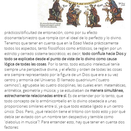
prácticos/dificultad de entonación, como por su efecto
disonante/siniestro que rompía con el ideal de lo perfecto y lo divino.
Tenemos que tener en cuenta que en la Edad Media prácticamente
todos los aspectos, tanto filosóficos como artísticos, se regían por un
estricto y cerrado sistema teocrático; es decir,
todo confluía hacia Dios y
todo se explicaba desde el punto de vista de lo divino como causa
lógica de todas las cosas
. Por lo tanto, todo estudio intelectual tenía
siempre una perspectiva divina, y el efecto y orden de todas las cosas
era siempre representado por la figura de un Dios que era a su vez
centro y armonía del Universo. El llamado quadrivium ('cuatro
caminos'), agrupaba las cuatro disciplinas, las cuales eran: matemáticas,
aritmética, geometría y música; y se estudiaban de
maner
a simultánea,
estrechamente relacionadas entre sí.
Es de entender por lo tanto, que
todo concepto de lo armónico=bello en lo divino obedecía a unas
proporciones similares entre sí, ya que todo estaba ligado a un centro
único: Dios. Pero, ¿qué relación tiene el tritono con todo esto y por qué
debía ser evitado con un nombre tan despectivo y temible como
'diabolus in musica'?. Para entender esto, hay que tener en cuenta dos
factores: