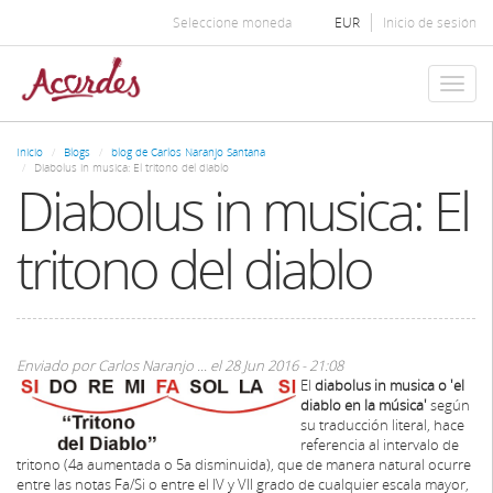
Pasar
Seleccione moneda
EUR
Inicio de sesión
al
contenido
principal
Toggl
naviga
Inicio
Blogs
blog de Carlos Naranjo Santana
Diabolus in musica: El tritono del diablo
Diabolus in musica: El
tritono del diablo
Enviado por
Carlos Naranjo ...
el 28 Jun 2016 - 21:08
El
diabolus in musica o 'el
diablo en la música'
según
su traducción literal, hace
referencia al intervalo de
tritono (4a aumentada o 5a disminuida), que de manera natural ocurre
entre las notas Fa/Si o entre el IV y VII grado de cualquier escala mayor,