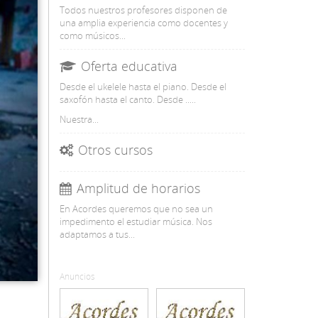
Todos nuestros profesores disponen de
una amplia experiencia como docentes y
como músicos...
Oferta educativa
Desde el ukelele hasta el piano. Desde el
saxofón hasta el canto. Desde .....
Nuestra...
Otros cursos
Amplitud de horarios
En Acordes queremos que no sea un
impedimento el estudiar música. Nos
adaptamos a tus...
Anuncios