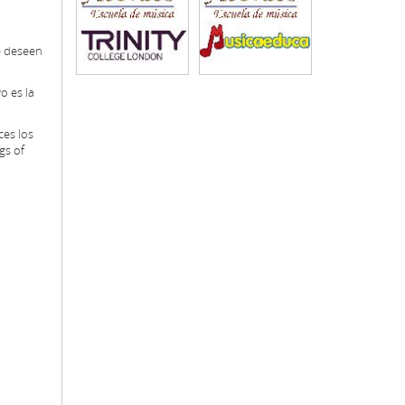
e deseen
o es la
ces
los
ngs of