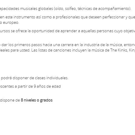
s capacidades musicales globales (oído, solfeo, técnicas de acompañamiento).
 en este instrumento así como a profesionales que deseen perfeccionar y qu
io europeo.
cursos se ofrece la oportunidad de aprender a aquellas personas cuyo objetiv
o
dar los primeros
pasos hacia
una carrera en
la
industria de la música
, enton
deales para usted.
Las
listas de canciones
incluyen la música
de The
Kinks
, Ki
 podrá disponer de clases individuales.
escentes a partir de 9 años de edad
e dispone de
8 niveles o grados