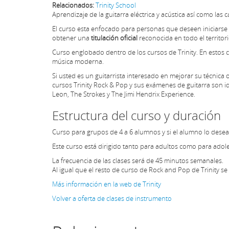
Relacionados:
Trinity School
Aprendizaje de la guitarra eléctrica y acústica así como la
El curso esta enfocado para personas que deseen iniciarse
obtener una
titulación oficial
reconocida en todo el territor
Curso englobado dentro de los cursos de Trinity. En estos 
música moderna.
Si usted es
un guitarrista
interesado en
mejorar
su técnica 
cursos Trinity
Rock &
Pop
y sus exámenes
de guitarra
son i
Leon
, The Strokes
y
The Jimi
Hendrix
Experience
.
Estructura del curso y duración
Curso para grupos de 4 a 6 alumnos y si el alumno lo desea
Este curso está dirigido tanto para adultos como para adol
La frecuencia de las clases será de 45 minutos semanales.
Al igual que el resto de curso de Rock and Pop de Trinity s
Más información en la web de Trinity
Volver a oferta de clases de instrumento