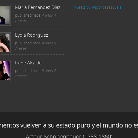
María Fernández Díaz
Tweets by @acordesescuela
published
hace
4 años 4
meses
Lydia Rodríguez
published
hace
4 años 5
meses
Irene Alcaide
published
hace
5 años 7
meses
mientos vuelven a su estado puro y el mundo no e
Arthur Schopenhauer (1788-1860)