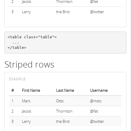
2
Jacob
Thornton
@fat
3
Larry
the Bird
@twitter
<table
class=
"table"
>
</table>
Striped rows
#
First Name
Last Name
Username
1
Mark
Otto
@mdo
2
Jacob
Thornton
@fat
3
Larry
the Bird
@twitter