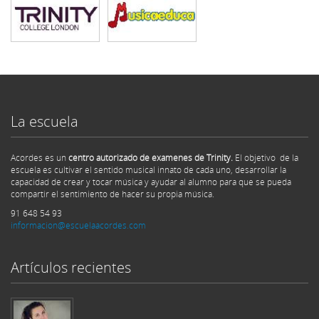
La escuela
Acordes es un
centro autorizado de examenes de Trinity.
El objetivo de la
escuela es cultivar el sentido musical innato de cada uno, desarrollar la
capacidad de crear y tocar música y ayudar al alumno para que se pueda
compartir el sentimiento de hacer su propia música.
91 648 54 93
informacion@escuelaacordes.com
Artículos recientes