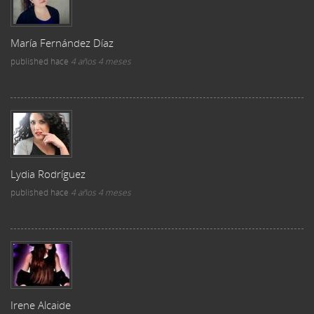
María Fernández Díaz
published
hace
4 años 4 meses
Lydia Rodríguez
published
hace
4 años 4 meses
Irene Alcaide