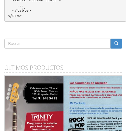
    ...

</table>
</div>
Formulario
de
Buscar
búsqueda
ÚLTIMOS PRODUCTOS