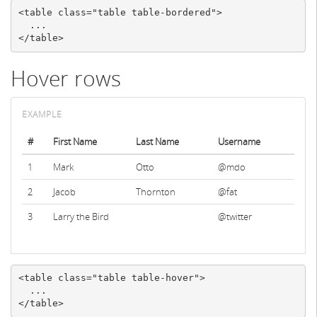
<table
class=
"table table-bordered"
>
</table>
Hover rows
#
First Name
Last Name
Username
1
Mark
Otto
@mdo
2
Jacob
Thornton
@fat
3
Larry the Bird
@twitter
<table
class=
"table table-hover"
>
</table>