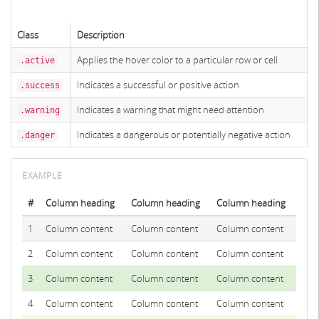
Class
Description
Applies the hover color to a particular row or cell
.active
Indicates a successful or positive action
.success
Indicates a warning that might need attention
.warning
Indicates a dangerous or potentially negative action
.danger
#
Column heading
Column heading
Column heading
1
Column content
Column content
Column content
2
Column content
Column content
Column content
3
Column content
Column content
Column content
4
Column content
Column content
Column content