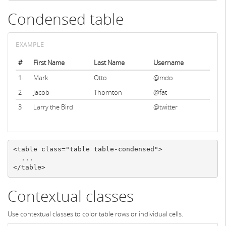
Condensed table
#
First Name
Last Name
Username
1
Mark
Otto
@mdo
2
Jacob
Thornton
@fat
3
Larry the Bird
@twitter
<table
class=
"table table-condensed"
>
</table>
Contextual classes
Use contextual classes to color table rows or individual cells.