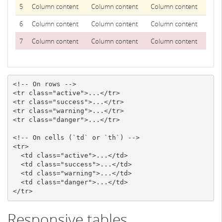
5
Column content
Column content
Column content
6
Column content
Column content
Column content
7
Column content
Column content
Column content
<!-- On rows -->
<tr
class=
"active"
>
...
</tr>
<tr
class=
"success"
>
...
</tr>
<tr
class=
"warning"
>
...
</tr>
<tr
class=
"danger"
>
...
</tr>
<!-- On cells (`td` or `th`) -->
<tr>
<td
class=
"active"
>
...
</td>
<td
class=
"success"
>
...
</td>
<td
class=
"warning"
>
...
</td>
<td
class=
"danger"
>
...
</td>
</tr>
Responsive tables