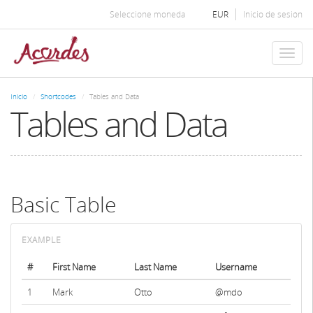
Pasar
Seleccione moneda
EUR
Inicio de sesión
al
contenido
principal
Toggl
naviga
Inicio
Shortcodes
Tables and Data
Tables and Data
Basic Table
#
First Name
Last Name
Username
1
Mark
Otto
@mdo