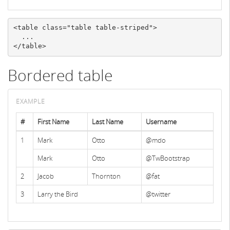
<table
class=
"table table-striped"
>
</table>
Bordered table
#
First Name
Last Name
Username
1
Mark
Otto
@mdo
Mark
Otto
@TwBootstrap
2
Jacob
Thornton
@fat
3
Larry the Bird
@twitter