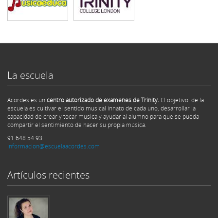
La escuela
Acordes es un
centro autorizado de examenes de Trinity.
El objetivo de la
escuela es cultivar el sentido musical innato de cada uno, desarrollar la
capacidad de crear y tocar música y ayudar al alumno para que se pueda
compartir el sentimiento de hacer su propia música.
91 648 54 93
informacion@escuelaacordes.com
Artículos recientes