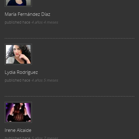
María Fernández Díaz
published
hace
4 años 4 meses
Lydia Rodríguez
published
hace
4 años 5 meses
Irene Alcaide
published
hace
5 años 7 meses