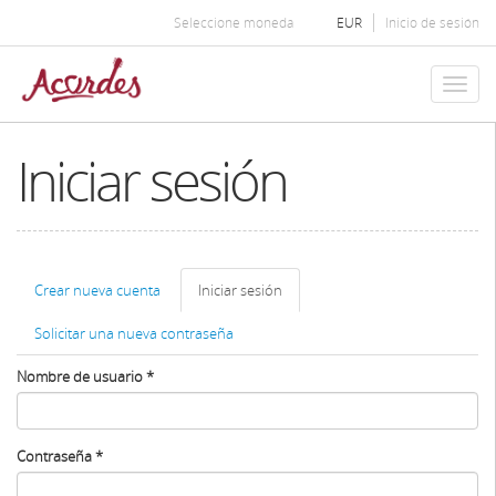
Pasar
Seleccione moneda
EUR
Inicio de sesión
al
contenido
principal
Toggl
naviga
Iniciar sesión
Solapas
Crear nueva cuenta
Iniciar sesión
(solapa
principales
activa)
Solicitar una nueva contraseña
Nombre de usuario
*
Contraseña
*