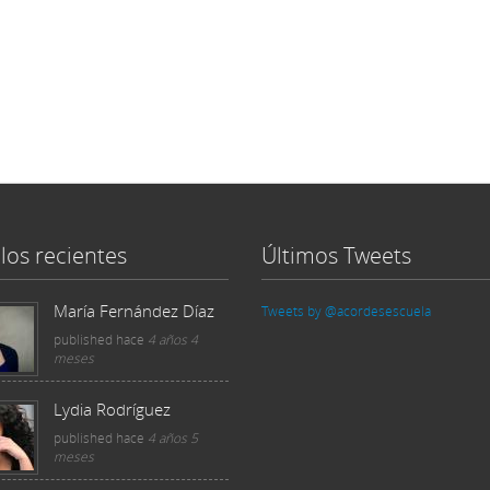
los recientes
Últimos Tweets
María Fernández Díaz
Tweets by @acordesescuela
published
hace
4 años 4
meses
Lydia Rodríguez
published
hace
4 años 5
meses