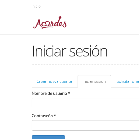
Pasar
Inicio
al
contenido
principal
Iniciar sesión
Solapas
Crear nueva cuenta
Iniciar sesión
(solapa
Solicitar un
principales
activa)
Nombre de usuario
*
Contraseña
*