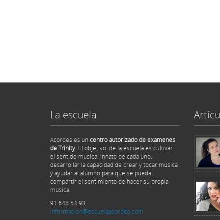
La escuela
Artícu
Acordes es un
centro autorizado de examenes
de Trinity.
El objetivo de la escuela es cultivar
el sentido musical innato de cada uno,
desarrollar la capacidad de crear y tocar música
y ayudar al alumno para que se pueda
compartir el sentimiento de hacer su propia
música.
91 648 54 93
informacion@escuelaacordes.com