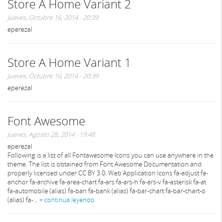
Store A Home Variant 2
Jueves, Octubre 16, 2014 - 20:39
eperezal
Store A Home Variant 1
Jueves, Octubre 16, 2014 - 20:39
eperezal
Font Awesome
Jueves, Agosto 28, 2014 - 19:48
eperezal
Following is a list of all Fontawesome Icons you can use anywhere in the
theme. The list is obtained from Font Awesome Documentation and
properly licensed under CC BY 3.0. Web Application Icons fa-adjust fa-
anchor fa-archive fa-area-chart fa-ars fa-ars-h fa-ars-v fa-asterisk fa-at
fa-automobile (alias) fa-ban fa-bank (alias) fa-bar-chart fa-bar-chart-o
(alias) fa-...
+ continua leyendo