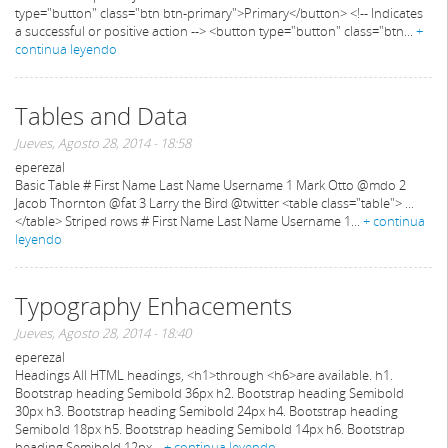
type="button" class="btn btn-primary">Primary</button> <!-- Indicates
a successful or positive action --> <button type="button" class="btn...
+
continua leyendo
Tables and Data
Jueves, Agosto 28, 2014 - 18:58
eperezal
Basic Table # First Name Last Name Username 1 Mark Otto @mdo 2
Jacob Thornton @fat 3 Larry the Bird @twitter <table class="table"> ...
</table> Striped rows # First Name Last Name Username 1...
+ continua
leyendo
Typography Enhacements
Jueves, Agosto 28, 2014 - 18:40
eperezal
Headings All HTML headings, <h1>through <h6>are available. h1.
Bootstrap heading Semibold 36px h2. Bootstrap heading Semibold
30px h3. Bootstrap heading Semibold 24px h4. Bootstrap heading
Semibold 18px h5. Bootstrap heading Semibold 14px h6. Bootstrap
heading Semibold 12px...
+ continua leyendo