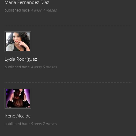
María Fernández Díaz
published
hace
4 años 4 meses
Lydia Rodríguez
published
hace
4 años 5 meses
Irene Alcaide
published
hace
5 años 7 meses