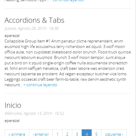
Accordions & Tabs
Jueves, Agosto 28, 2014 - 18:38
eperezal
Collapsible Group Item #1 Anim pariatur cliche reprehenderit, enim
eiusmod high life accusamus terry richardson ad squid. 3 wolf moon
officia aute, non cupidatat skateboard dolor brunch. Food truck quinoa
nesciunt laborum eiusmod. Brunch 3 wolf moon tempor, sunt aliqua
put a bird on it squid single-origin coffee nulla assumenda shoreditch
et. Nihil anim keffiyeh helvetica, craft beer labore wes anderson cred
nesciunt sapiente ea proident. Ad vegan excepteur butcher vice lomo.
Leggings occaecat craft beer farm-to-table, raw denim aesthetic synth
nesciunt...
+ continua leyendo
Inicio
Miércoles, Agosto 13, 2014 - 16:52
eperezal
« primera
‹ anterior
1
2
3
4
5
siguiente ›