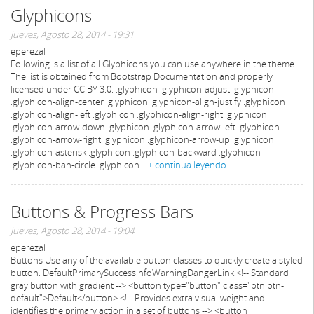
Glyphicons
Jueves, Agosto 28, 2014 - 19:31
eperezal
Following is a list of all Glyphicons you can use anywhere in the theme.
The list is obtained from Bootstrap Documentation and properly
licensed under CC BY 3.0. .glyphicon .glyphicon-adjust .glyphicon
.glyphicon-align-center .glyphicon .glyphicon-align-justify .glyphicon
.glyphicon-align-left .glyphicon .glyphicon-align-right .glyphicon
.glyphicon-arrow-down .glyphicon .glyphicon-arrow-left .glyphicon
.glyphicon-arrow-right .glyphicon .glyphicon-arrow-up .glyphicon
.glyphicon-asterisk .glyphicon .glyphicon-backward .glyphicon
.glyphicon-ban-circle .glyphicon...
+ continua leyendo
Buttons & Progress Bars
Jueves, Agosto 28, 2014 - 19:04
eperezal
Buttons Use any of the available button classes to quickly create a styled
button. DefaultPrimarySuccessInfoWarningDangerLink <!-- Standard
gray button with gradient --> <button type="button" class="btn btn-
default">Default</button> <!-- Provides extra visual weight and
identifies the primary action in a set of buttons --> <button